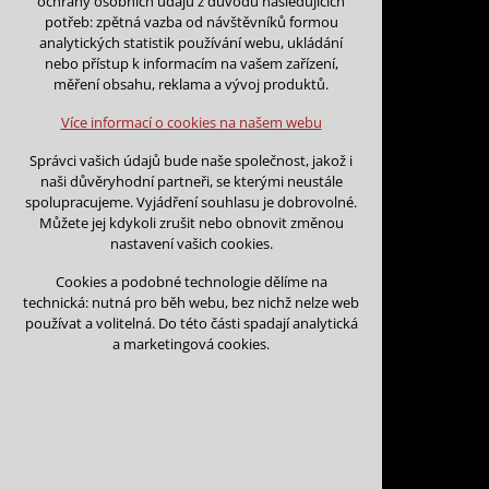
ochrany osobních údajů z důvodu následujících
nutná pro provozování webu
potřeb: zpětná vazba od návštěvníků formou
udržení kontextu stránek (session):
analytických statistik používání webu, ukládání
případná přihlášení, volby jazyka, apod.
nebo přístup k informacím na vašem zařízení,
Zpět na kalendář
měření obsahu, reklama a vývoj produktů.
Volitelná cookies
Na tento den nejsou podány žá
analytická pro anonymizované vyhodnocení
Více informací o cookies na našem webu
návštěvnosti
marketingová cookies (Google)
Na tento den nelze podávat rez
Správci vašich údajů bude naše společnost, jakož i
naši důvěryhodní partneři, se kterými neustále
Více informací o cookies na našem webu
spolupracujeme. Vyjádření souhlasu je dobrovolné.
Můžete jej kdykoli zrušit nebo obnovit změnou
nastavení vašich cookies.
Přijmout všechny cookies
Cookies a podobné technologie dělíme na
technická: nutná pro běh webu, bez nichž nelze web
Odmítnout vše
používat a volitelná. Do této části spadají analytická
Kontakt
a marketingová cookies.
Vojtěch Šoukal
Třebíčská 474
594 01 Velké Meziří