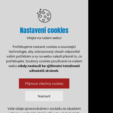
Nastavení cookies
Vítejte na našem webu!
Potřebujeme nastavit cookies a související
technologie, aby zobrazovaný obsah odpovídal
vašim potřebám a vy na webu nalezli přesně to, co
potřebujete. Soubory cookies používané na našem
webu
nikdy neslouží ke zjišťování totožnosti
uživatelů stránek
.
Přijmout všechny cookies
Administrace rezervací
Kalen
Nastavit
Rezervace na: 
Vaše údaje zpracováváme v souladu se zásadami
Technická cookies