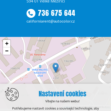
594 01 Velké Meziříčí
736 675 644
californiarent@autocolor.cz
+
−
Nastavení cookies
Vítejte na našem webu!
Leaflet
| © OpenStreetMap contributors
Potřebujeme nastavit cookies a související technologie, aby