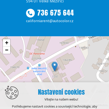
594 01 Velké Meziříčí
736 675 644
californiarent@autocolor.cz
+
−
Nastavení cookies
Vítejte na našem webu!
Leaflet
| © OpenStreetMap contributors
Potřebujeme nastavit cookies a související technologie, aby