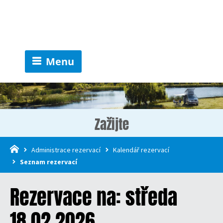
Menu
Zažijte
Administrace rezervací
Kalendář rezervací
Seznam rezervací
Rezervace na: středa
18.02.2026