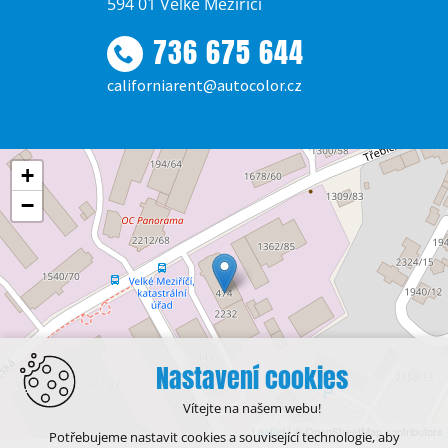
594 01 Velké Meziříčí
736 675 644
californiarent@autocolor.cz
+
−
Nastavení cookies
Vítejte na našem webu!
Leaflet
| © OpenStreetMap contributors
Potřebujeme nastavit cookies a související technologie, aby