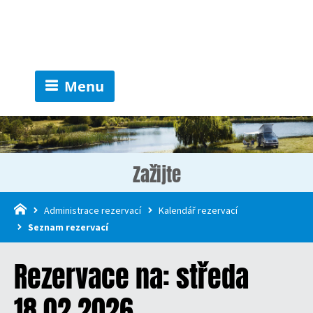
Menu
Zažijte
Administrace rezervací
Kalendář rezervací
Seznam rezervací
Rezervace na: středa
18.02.2026