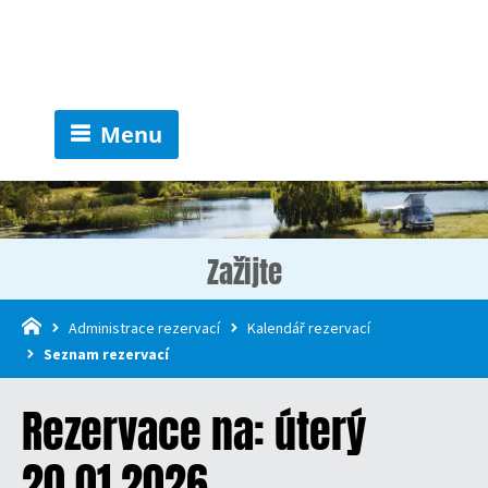
Menu
Zažijte
Administrace rezervací
Kalendář rezervací
Seznam rezervací
Rezervace na: úterý
20.01.2026