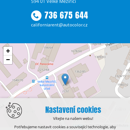
594 01 Velké Meziříčí
736 675 644
californiarent@autocolor.cz
+
−
Nastavení cookies
Vítejte na našem webu!
Leaflet
| © OpenStreetMap contributors
Potřebujeme nastavit cookies a související technologie, aby