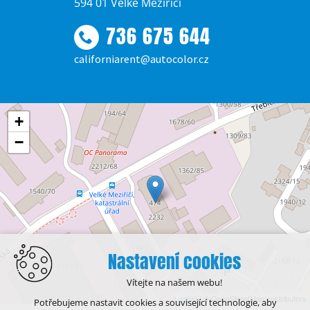
594 01 Velké Meziříčí
736 675 644
californiarent@autocolor.cz
+
−
Nastavení cookies
Vítejte na našem webu!
Leaflet
| © OpenStreetMap contributors
Potřebujeme nastavit cookies a související technologie, aby