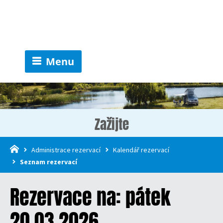
Menu
Zažijte
Administrace rezervací
Kalendář rezervací
Seznam rezervací
Rezervace na: pátek
20.03.2026