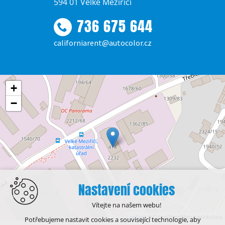
594 01 Velké Meziříčí
736 675 644
californiarent@autocolor.cz
+
−
Nastavení cookies
Vítejte na našem webu!
Leaflet
| © OpenStreetMap contributors
Potřebujeme nastavit cookies a související technologie, aby