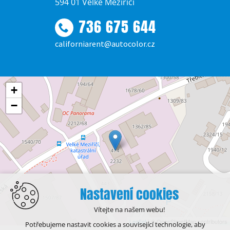
594 01 Velké Meziříčí
736 675 644
californiarent@autocolor.cz
+
−
Nastavení cookies
Vítejte na našem webu!
Leaflet
| © OpenStreetMap contributors
Potřebujeme nastavit cookies a související technologie, aby