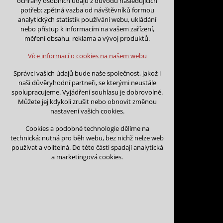
ochrany osobních údajů z důvodu následujících
nutná pro provozování webu
potřeb: zpětná vazba od návštěvníků formou
udržení kontextu stránek (session):
analytických statistik používání webu, ukládání
případná přihlášení, volby jazyka, apod.
nebo přístup k informacím na vašem zařízení,
Zpět na kalendář
měření obsahu, reklama a vývoj produktů.
Volitelná cookies
Na tento den nejsou podány žá
analytická pro anonymizované vyhodnocení
Více informací o cookies na našem webu
návštěvnosti
marketingová cookies (Google)
Můžete vložit rezervaci v libovol
Správci vašich údajů bude naše společnost, jakož i
naši důvěryhodní partneři, se kterými neustále
Více informací o cookies na našem webu
Vložit rezervaci na tento den
spolupracujeme. Vyjádření souhlasu je dobrovolné.
Můžete jej kdykoli zrušit nebo obnovit změnou
nastavení vašich cookies.
Přijmout všechny cookies
Cookies a podobné technologie dělíme na
technická: nutná pro běh webu, bez nichž nelze web
Odmítnout vše
používat a volitelná. Do této části spadají analytická
a marketingová cookies.
Kontakt
Vojtěch Šoukal
Třebíčská 474