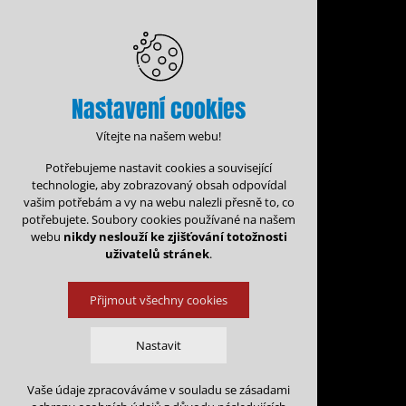
Nastavení cookies
Vítejte na našem webu!
Potřebujeme nastavit cookies a související
technologie, aby zobrazovaný obsah odpovídal
vašim potřebám a vy na webu nalezli přesně to, co
potřebujete. Soubory cookies používané na našem
webu
nikdy neslouží ke zjišťování totožnosti
uživatelů stránek
.
Přijmout všechny cookies
Administrace rezervací
Kalen
Nastavit
Rezervace na: 
Vaše údaje zpracováváme v souladu se zásadami
Technická cookies