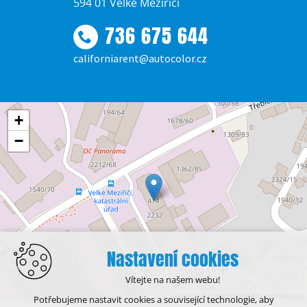
594 01 Velké Meziříčí
736 675 644
californiarent@autocolor.cz
+
−
Nastavení cookies
Vítejte na našem webu!
Leaflet
| © OpenStreetMap contributors
Potřebujeme nastavit cookies a související technologie, aby