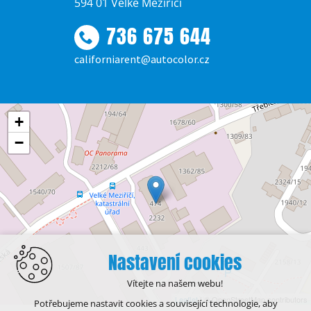
594 01 Velké Meziříčí
736 675 644
californiarent@autocolor.cz
+
−
Nastavení cookies
Vítejte na našem webu!
Leaflet
| © OpenStreetMap contributors
Potřebujeme nastavit cookies a související technologie, aby