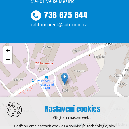
594 01 Velké Meziříčí
736 675 644
californiarent@autocolor.cz
+
−
Nastavení cookies
Vítejte na našem webu!
Leaflet
| © OpenStreetMap contributors
Potřebujeme nastavit cookies a související technologie, aby