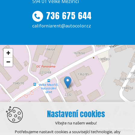
594 01 Velké Meziříčí
736 675 644
californiarent@autocolor.cz
+
−
Nastavení cookies
Vítejte na našem webu!
Leaflet
| © OpenStreetMap contributors
Potřebujeme nastavit cookies a související technologie, aby