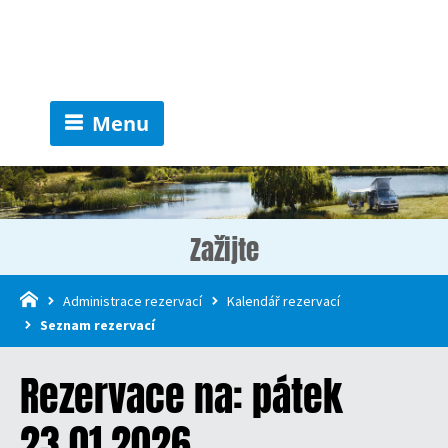
Menu
Zažijte
Administrace rezervací
Kalendář rezervací
Seznam rezervací
Rezervace na: pátek
23.01.2026