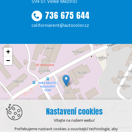
594 01 Velké Meziříčí
736 675 644
californiarent@autocolor.cz
+
−
Nastavení cookies
Vítejte na našem webu!
Leaflet
| © OpenStreetMap contributors
Potřebujeme nastavit cookies a související technologie, aby