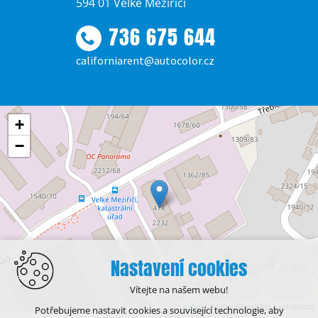
594 01 Velké Meziříčí
736 675 644
californiarent@autocolor.cz
+
−
Nastavení cookies
Vítejte na našem webu!
Leaflet
| © OpenStreetMap contributors
Potřebujeme nastavit cookies a související technologie, aby