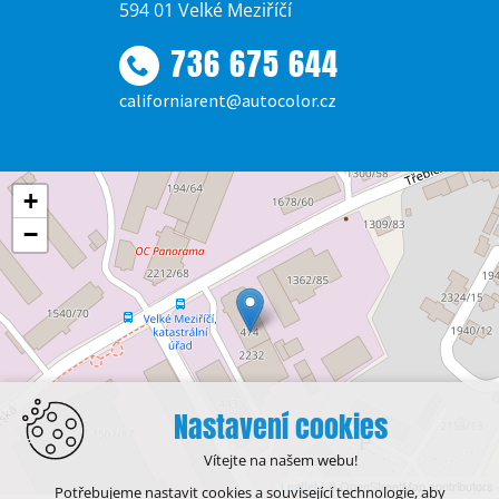
594 01 Velké Meziříčí
736 675 644
californiarent@autocolor.cz
+
−
Nastavení cookies
Vítejte na našem webu!
Leaflet
| © OpenStreetMap contributors
Potřebujeme nastavit cookies a související technologie, aby