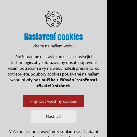
Nastavení cookies
Vítejte na našem webu!
Potřebujeme nastavit cookies a související
technologie, aby zobrazovaný obsah odpovídal
vašim potřebám a vy na webu nalezli přesně to, co
potřebujete. Soubory cookies používané na našem
webu
nikdy neslouží ke zjišťování totožnosti
uživatelů stránek
.
Přijmout všechny cookies
Administrace rezervací
Kalen
Nastavit
Rezervace na: 
Vaše údaje zpracováváme v souladu se zásadami
Technická cookies