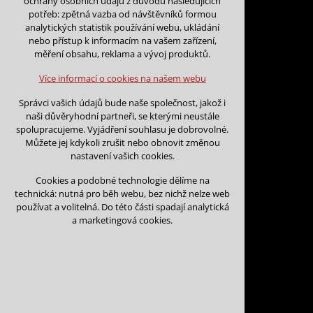
ochrany osobních údajů z důvodu následujících
nutná pro provozování webu
potřeb: zpětná vazba od návštěvníků formou
udržení kontextu stránek (session):
analytických statistik používání webu, ukládání
případná přihlášení, volby jazyka, apod.
nebo přístup k informacím na vašem zařízení,
Zpět na kalendář
měření obsahu, reklama a vývoj produktů.
Volitelná cookies
Na tento den nejsou podány žá
analytická pro anonymizované vyhodnocení
Více informací o cookies na našem webu
návštěvnosti
marketingová cookies (Google)
Na tento den nelze podávat rez
Správci vašich údajů bude naše společnost, jakož i
naši důvěryhodní partneři, se kterými neustále
Více informací o cookies na našem webu
spolupracujeme. Vyjádření souhlasu je dobrovolné.
Můžete jej kdykoli zrušit nebo obnovit změnou
nastavení vašich cookies.
Přijmout všechny cookies
Cookies a podobné technologie dělíme na
technická: nutná pro běh webu, bez nichž nelze web
Odmítnout vše
používat a volitelná. Do této části spadají analytická
Kontakt
a marketingová cookies.
Vojtěch Šoukal
Třebíčská 474
594 01 Velké Meziří