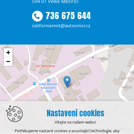
594 01 Velké Meziříčí
736 675 644
californiarent@autocolor.cz
+
−
Nastavení cookies
Vítejte na našem webu!
Leaflet
| © OpenStreetMap contributors
Potřebujeme nastavit cookies a související technologie, aby