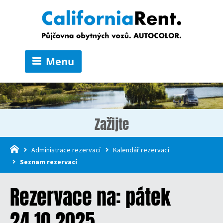
Menu
Zažijte
Administrace rezervací
Kalendář rezervací
Seznam rezervací
Rezervace na: pátek
24.10.2025