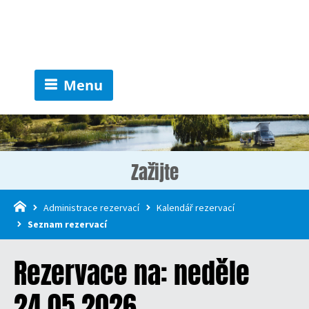
Menu
Zažijte
Administrace rezervací
Kalendář rezervací
Seznam rezervací
Rezervace na: neděle
24.05.2026