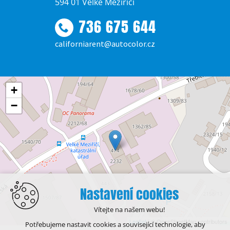
594 01 Velké Meziříčí
736 675 644
californiarent@autocolor.cz
+
−
Nastavení cookies
Vítejte na našem webu!
Leaflet
| © OpenStreetMap contributors
Potřebujeme nastavit cookies a související technologie, aby