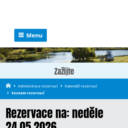
Menu
Zažijte
Administrace rezervací
Kalendář rezervací
Seznam rezervací
Rezervace na: neděle
24.05.2026