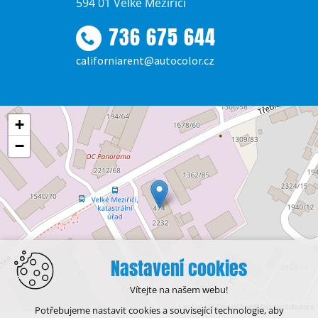
594 01 Velké Meziříčí
736 675 644
californiarent@autocolor.cz
+
−
Nastavení cookies
Vítejte na našem webu!
Leaflet
| © OpenStreetMap contributors
Potřebujeme nastavit cookies a související technologie, aby