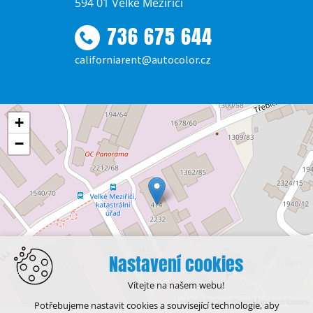
594 01 Velké Meziříčí
736 675 644
californiarent@autocolor.cz
+
−
Nastavení cookies
Vítejte na našem webu!
Leaflet
| © OpenStreetMap contributors
Potřebujeme nastavit cookies a související technologie, aby