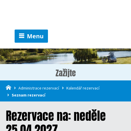
Menu
Zažijte
Administrace rezervací
Kalendář rezervací
Seznam rezervací
Rezervace na: neděle
25.04.2027