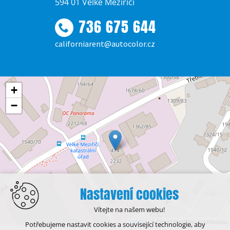
594 01 Velké Meziříčí
736 675 644
californiarent@autocolor.cz
+
−
Nastavení cookies
Vítejte na našem webu!
Leaflet
| © OpenStreetMap contributors
Potřebujeme nastavit cookies a související technologie, aby