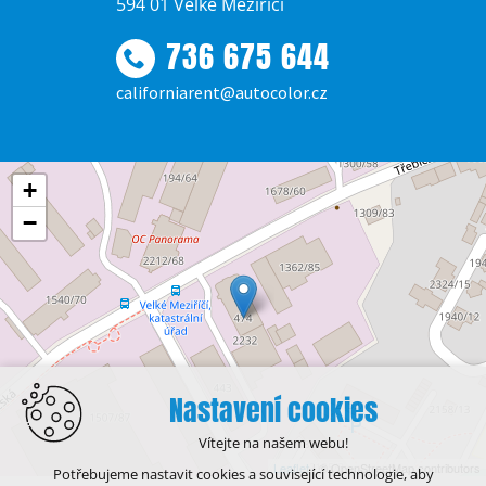
594 01 Velké Meziříčí
736 675 644
californiarent@autocolor.cz
+
−
Nastavení cookies
Vítejte na našem webu!
Leaflet
| © OpenStreetMap contributors
Potřebujeme nastavit cookies a související technologie, aby