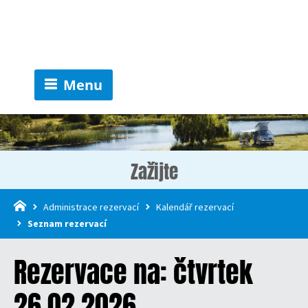
Menu
Zažijte
Administrace rezervací
Kalendář rezervací
Seznam rezervací
Rezervace na: čtvrtek
26.02.2026