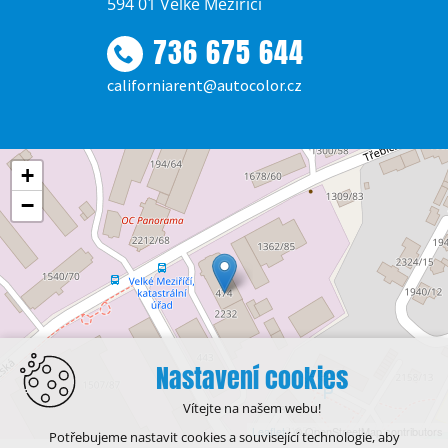
594 01 Velké Meziříčí
736 675 644
californiarent@autocolor.cz
+
−
Nastavení cookies
Vítejte na našem webu!
Leaflet
| © OpenStreetMap contributors
Potřebujeme nastavit cookies a související technologie, aby