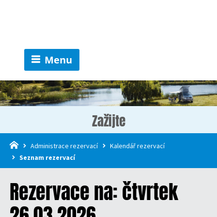
Menu
Zažijte
Administrace rezervací
Kalendář rezervací
Seznam rezervací
Rezervace na: čtvrtek
26.03.2026