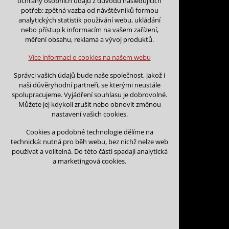
ochrany osobních údajů z důvodu následujících
nutná pro provozování webu
potřeb: zpětná vazba od návštěvníků formou
udržení kontextu stránek (session):
analytických statistik používání webu, ukládání
případná přihlášení, volby jazyka, apod.
nebo přístup k informacím na vašem zařízení,
Zpět na kalendář
měření obsahu, reklama a vývoj produktů.
Volitelná cookies
Na tento den nejsou podány žá
analytická pro anonymizované vyhodnocení
Více informací o cookies na našem webu
návštěvnosti
marketingová cookies (Google)
Na tento den nelze podávat rez
Správci vašich údajů bude naše společnost, jakož i
naši důvěryhodní partneři, se kterými neustále
Více informací o cookies na našem webu
spolupracujeme. Vyjádření souhlasu je dobrovolné.
Můžete jej kdykoli zrušit nebo obnovit změnou
nastavení vašich cookies.
Přijmout všechny cookies
Cookies a podobné technologie dělíme na
technická: nutná pro běh webu, bez nichž nelze web
Odmítnout vše
používat a volitelná. Do této části spadají analytická
Kontakt
a marketingová cookies.
Vojtěch Šoukal
Třebíčská 474
594 01 Velké Meziří