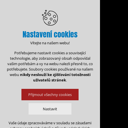
Nastavení cookies
Vítejte na našem webu!
Potřebujeme nastavit cookies a související
technologie, aby zobrazovaný obsah odpovídal
vašim potřebám a vy na webu nalezli přesně to, co
potřebujete. Soubory cookies používané na našem
webu
nikdy neslouží ke zjišťování totožnosti
uživatelů stránek
.
Přijmout všechny cookies
Administrace rezervací
Kalen
Nastavit
Rezervace na: 
Vaše údaje zpracováváme v souladu se zásadami
Technická cookies