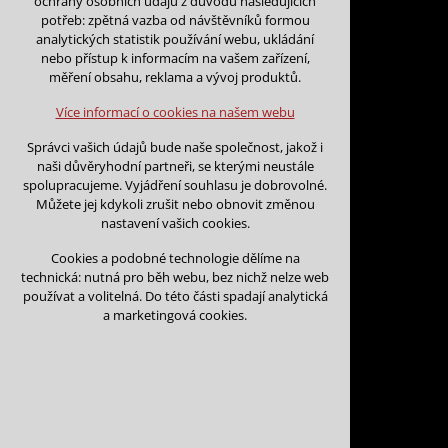
ochrany osobních údajů z důvodu následujících
nutná pro provozování webu
potřeb: zpětná vazba od návštěvníků formou
udržení kontextu stránek (session):
analytických statistik používání webu, ukládání
případná přihlášení, volby jazyka, apod.
nebo přístup k informacím na vašem zařízení,
Zpět na kalendář
měření obsahu, reklama a vývoj produktů.
Volitelná cookies
Na tento den nejsou podány žá
analytická pro anonymizované vyhodnocení
Více informací o cookies na našem webu
návštěvnosti
marketingová cookies (Google)
Na tento den nelze podávat rez
Správci vašich údajů bude naše společnost, jakož i
naši důvěryhodní partneři, se kterými neustále
Více informací o cookies na našem webu
spolupracujeme. Vyjádření souhlasu je dobrovolné.
Můžete jej kdykoli zrušit nebo obnovit změnou
nastavení vašich cookies.
Přijmout všechny cookies
Cookies a podobné technologie dělíme na
technická: nutná pro běh webu, bez nichž nelze web
Odmítnout vše
používat a volitelná. Do této části spadají analytická
Kontakt
a marketingová cookies.
Vojtěch Šoukal
Třebíčská 474
594 01 Velké Meziří