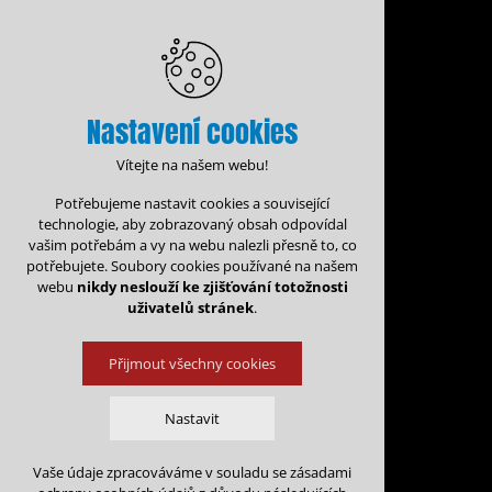
Nastavení cookies
Vítejte na našem webu!
Potřebujeme nastavit cookies a související
technologie, aby zobrazovaný obsah odpovídal
vašim potřebám a vy na webu nalezli přesně to, co
potřebujete. Soubory cookies používané na našem
webu
nikdy neslouží ke zjišťování totožnosti
uživatelů stránek
.
Přijmout všechny cookies
Administrace rezervací
Kalen
Nastavit
Rezervace na: 
Vaše údaje zpracováváme v souladu se zásadami
Technická cookies