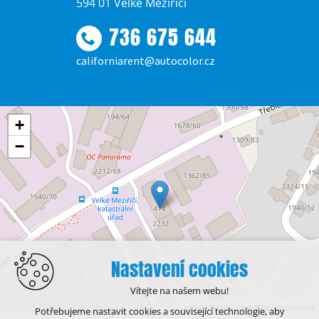
594 01 Velké Meziříčí
736 675 644
californiarent@autocolor.cz
+
−
Nastavení cookies
Vítejte na našem webu!
Leaflet
| © OpenStreetMap contributors
Potřebujeme nastavit cookies a související technologie, aby