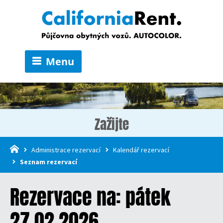
Menu
Zažijte
Administrace rezervací
Kalendář rezervací
Seznam rezervací
Rezervace na: pátek
27.02.2026