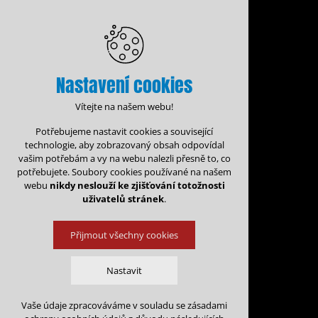
Nastavení cookies
Vítejte na našem webu!
Potřebujeme nastavit cookies a související
technologie, aby zobrazovaný obsah odpovídal
vašim potřebám a vy na webu nalezli přesně to, co
potřebujete. Soubory cookies používané na našem
webu
nikdy neslouží ke zjišťování totožnosti
uživatelů stránek
.
Přijmout všechny cookies
Administrace rezervací
Kalen
Nastavit
Rezervace na: 
Vaše údaje zpracováváme v souladu se zásadami
Technická cookies