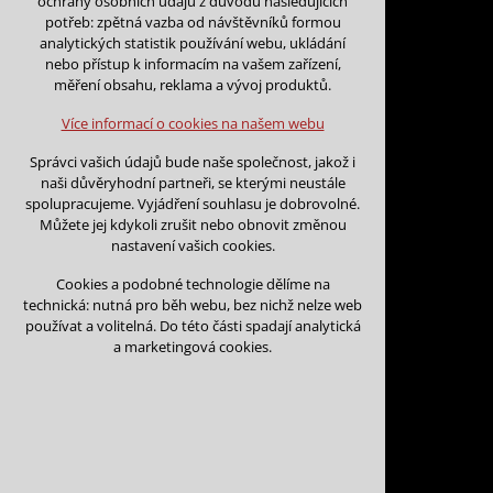
ochrany osobních údajů z důvodu následujících
nutná pro provozování webu
potřeb: zpětná vazba od návštěvníků formou
udržení kontextu stránek (session):
analytických statistik používání webu, ukládání
případná přihlášení, volby jazyka, apod.
nebo přístup k informacím na vašem zařízení,
Zpět na kalendář
měření obsahu, reklama a vývoj produktů.
Volitelná cookies
Na tento den nejsou podány žá
analytická pro anonymizované vyhodnocení
Více informací o cookies na našem webu
návštěvnosti
marketingová cookies (Google)
Na tento den nelze podávat rez
Správci vašich údajů bude naše společnost, jakož i
naši důvěryhodní partneři, se kterými neustále
Více informací o cookies na našem webu
spolupracujeme. Vyjádření souhlasu je dobrovolné.
Můžete jej kdykoli zrušit nebo obnovit změnou
nastavení vašich cookies.
Přijmout všechny cookies
Cookies a podobné technologie dělíme na
technická: nutná pro běh webu, bez nichž nelze web
Odmítnout vše
používat a volitelná. Do této části spadají analytická
Kontakt
a marketingová cookies.
Vojtěch Šoukal
Třebíčská 474
594 01 Velké Meziří