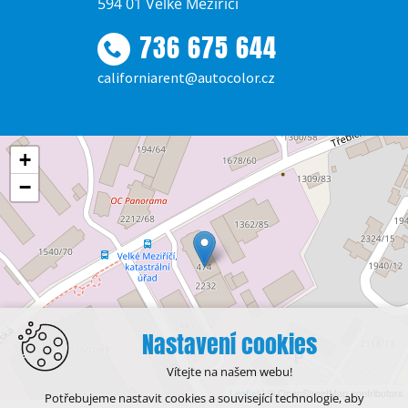
594 01 Velké Meziříčí
736 675 644
californiarent@autocolor.cz
+
−
Nastavení cookies
Vítejte na našem webu!
Leaflet
| © OpenStreetMap contributors
Potřebujeme nastavit cookies a související technologie, aby