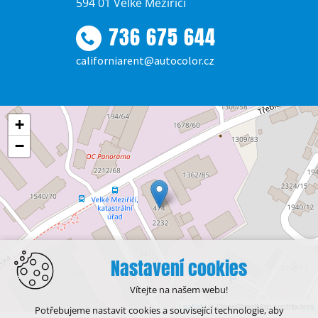
594 01 Velké Meziříčí
736 675 644
californiarent@autocolor.cz
+
−
Nastavení cookies
Vítejte na našem webu!
Leaflet
| © OpenStreetMap contributors
Potřebujeme nastavit cookies a související technologie, aby