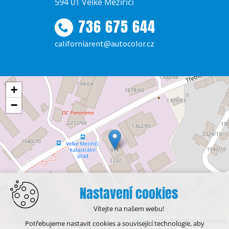
594 01 Velké Meziříčí
736 675 644
californiarent@autocolor.cz
+
−
Nastavení cookies
Vítejte na našem webu!
Leaflet
| © OpenStreetMap contributors
Potřebujeme nastavit cookies a související technologie, aby