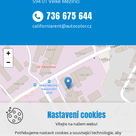
594 01 Velké Meziříčí
736 675 644
californiarent@autocolor.cz
+
−
Nastavení cookies
Vítejte na našem webu!
Leaflet
| © OpenStreetMap contributors
Potřebujeme nastavit cookies a související technologie, aby