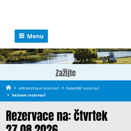
Menu
Zažijte
Administrace rezervací
Kalendář rezervací
Seznam rezervací
Rezervace na: čtvrtek
27.08.2026