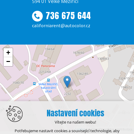
594 01 Velké Meziříčí
736 675 644
californiarent@autocolor.cz
+
−
Nastavení cookies
Vítejte na našem webu!
Leaflet
| © OpenStreetMap contributors
Potřebujeme nastavit cookies a související technologie, aby