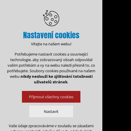
Nastavení cookies
Vítejte na našem webu!
Potřebujeme nastavit cookies a související
technologie, aby zobrazovaný obsah odpovídal
vašim potřebám a vy na webu nalezli přesně to, co
potřebujete. Soubory cookies používané na našem
webu
nikdy neslouží ke zjišťování totožnosti
uživatelů stránek
.
Přijmout všechny cookies
Administrace rezervací
Kalen
Nastavit
Rezervace na: 
Vaše údaje zpracováváme v souladu se zásadami
Technická cookies