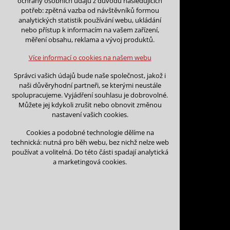
ochrany osobních údajů z důvodu následujících
nutná pro provozování webu
potřeb: zpětná vazba od návštěvníků formou
udržení kontextu stránek (session):
analytických statistik používání webu, ukládání
případná přihlášení, volby jazyka, apod.
nebo přístup k informacím na vašem zařízení,
Zpět na kalendář
měření obsahu, reklama a vývoj produktů.
Volitelná cookies
Na tento den nejsou podány žá
analytická pro anonymizované vyhodnocení
Více informací o cookies na našem webu
návštěvnosti
marketingová cookies (Google)
Na tento den nelze podávat rez
Správci vašich údajů bude naše společnost, jakož i
naši důvěryhodní partneři, se kterými neustále
Více informací o cookies na našem webu
spolupracujeme. Vyjádření souhlasu je dobrovolné.
Můžete jej kdykoli zrušit nebo obnovit změnou
nastavení vašich cookies.
Přijmout všechny cookies
Cookies a podobné technologie dělíme na
technická: nutná pro běh webu, bez nichž nelze web
Odmítnout vše
používat a volitelná. Do této části spadají analytická
Kontakt
a marketingová cookies.
Vojtěch Šoukal
Třebíčská 474
594 01 Velké Meziří