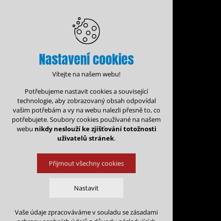
Nastavení cookies
Vítejte na našem webu!
Potřebujeme nastavit cookies a související
technologie, aby zobrazovaný obsah odpovídal
vašim potřebám a vy na webu nalezli přesně to, co
potřebujete. Soubory cookies používané na našem
webu
nikdy neslouží ke zjišťování totožnosti
uživatelů stránek
.
Přijmout všechny cookies
Administrace rezervací
Kalen
Nastavit
Rezervace na: 
Vaše údaje zpracováváme v souladu se zásadami
Technická cookies