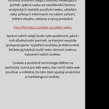
ochrany osobních údajů z důvodu následujících
nutná pro provozování webu
potřeb: zpětná vazba od návštěvníků formou
udržení kontextu stránek (session):
analytických statistik používání webu, ukládání
případná přihlášení, volby jazyka, apod.
nebo přístup k informacím na vašem zařízení,
Zpět na kalendář
měření obsahu, reklama a vývoj produktů.
Volitelná cookies
Na tento den nejsou podány žá
analytická pro anonymizované vyhodnocení
Více informací o cookies na našem webu
návštěvnosti
marketingová cookies (Google)
Na tento den nelze podávat rez
Správci vašich údajů bude naše společnost, jakož i
naši důvěryhodní partneři, se kterými neustále
Více informací o cookies na našem webu
spolupracujeme. Vyjádření souhlasu je dobrovolné.
Můžete jej kdykoli zrušit nebo obnovit změnou
nastavení vašich cookies.
Přijmout všechny cookies
Cookies a podobné technologie dělíme na
technická: nutná pro běh webu, bez nichž nelze web
Odmítnout vše
používat a volitelná. Do této části spadají analytická
Kontakt
a marketingová cookies.
Vojtěch Šoukal
Třebíčská 474
594 01 Velké Meziří