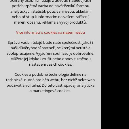
ochrany osobních údajů z důvodu následujících
nutná pro provozování webu
potřeb: zpětná vazba od návštěvníků formou
udržení kontextu stránek (session):
analytických statistik používání webu, ukládání
případná přihlášení, volby jazyka, apod.
nebo přístup k informacím na vašem zařízení,
Zpět na kalendář
měření obsahu, reklama a vývoj produktů.
Volitelná cookies
Na tento den nejsou podány žá
analytická pro anonymizované vyhodnocení
Více informací o cookies na našem webu
návštěvnosti
marketingová cookies (Google)
Na tento den nelze podávat rez
Správci vašich údajů bude naše společnost, jakož i
naši důvěryhodní partneři, se kterými neustále
Více informací o cookies na našem webu
spolupracujeme. Vyjádření souhlasu je dobrovolné.
Můžete jej kdykoli zrušit nebo obnovit změnou
nastavení vašich cookies.
Přijmout všechny cookies
Cookies a podobné technologie dělíme na
technická: nutná pro běh webu, bez nichž nelze web
Odmítnout vše
používat a volitelná. Do této části spadají analytická
Kontakt
a marketingová cookies.
Vojtěch Šoukal
Třebíčská 474
594 01 Velké Meziří