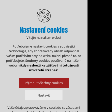
Nastavení cookies
Vítejte na našem webu!
Potřebujeme nastavit cookies a související
technologie, aby zobrazovaný obsah odpovídal
vašim potřebám a vy na webu nalezli přesně to, co
potřebujete. Soubory cookies používané na našem
webu
nikdy neslouží ke zjišťování totožnosti
uživatelů stránek
.
Přijmout všechny cookies
Administrace rezervací
Kalen
Nastavit
Rezervace na: 
Vaše údaje zpracováváme v souladu se zásadami
Technická cookies