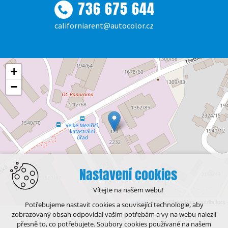
736 675 644
californiarent@autocolor.cz
+
−
Nastavení cookies
Vítejte na našem webu!
Leaflet
| © OpenStreetMap contributors
Potřebujeme nastavit cookies a související technologie, aby
zobrazovaný obsah odpovídal vašim potřebám a vy na webu nalezli
přesně to, co potřebujete. Soubory cookies používané na našem