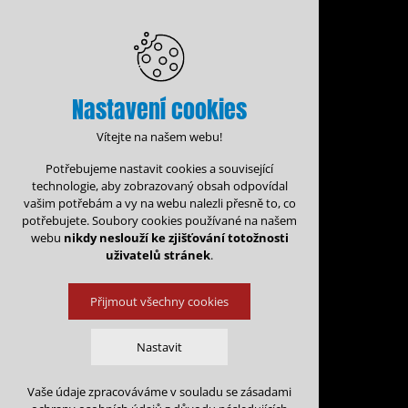
Nastavení cookies
Vítejte na našem webu!
Potřebujeme nastavit cookies a související
technologie, aby zobrazovaný obsah odpovídal
vašim potřebám a vy na webu nalezli přesně to, co
potřebujete. Soubory cookies používané na našem
webu
nikdy neslouží ke zjišťování totožnosti
uživatelů stránek
.
Přijmout všechny cookies
Administrace rezervací
Kalen
Nastavit
Rezervace na: 
Vaše údaje zpracováváme v souladu se zásadami
Technická cookies