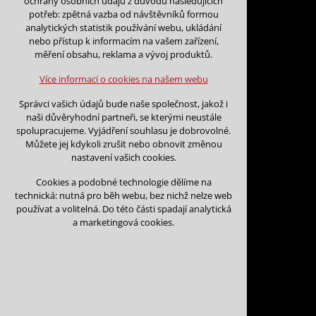
ochrany osobních údajů z důvodu následujících
nutná pro provozování webu
potřeb: zpětná vazba od návštěvníků formou
udržení kontextu stránek (session):
analytických statistik používání webu, ukládání
případná přihlášení, volby jazyka, apod.
nebo přístup k informacím na vašem zařízení,
Zpět na kalendář
měření obsahu, reklama a vývoj produktů.
Volitelná cookies
Na tento den nejsou podány žá
analytická pro anonymizované vyhodnocení
Více informací o cookies na našem webu
návštěvnosti
marketingová cookies (Google)
Na tento den nelze podávat rez
Správci vašich údajů bude naše společnost, jakož i
naši důvěryhodní partneři, se kterými neustále
Více informací o cookies na našem webu
spolupracujeme. Vyjádření souhlasu je dobrovolné.
Můžete jej kdykoli zrušit nebo obnovit změnou
nastavení vašich cookies.
Přijmout všechny cookies
Cookies a podobné technologie dělíme na
technická: nutná pro běh webu, bez nichž nelze web
Odmítnout vše
používat a volitelná. Do této části spadají analytická
Kontakt
a marketingová cookies.
Vojtěch Šoukal
Třebíčská 474
594 01 Velké Meziří