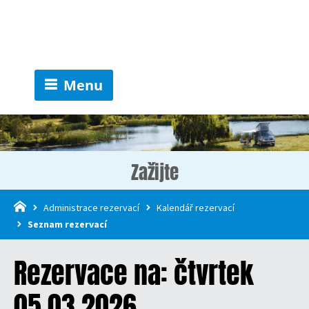
Menu
Zažijte
Administrace rezervací
Kalendář rezervací
Seznam rezervací
Rezervace na: čtvrtek
05.03.2026