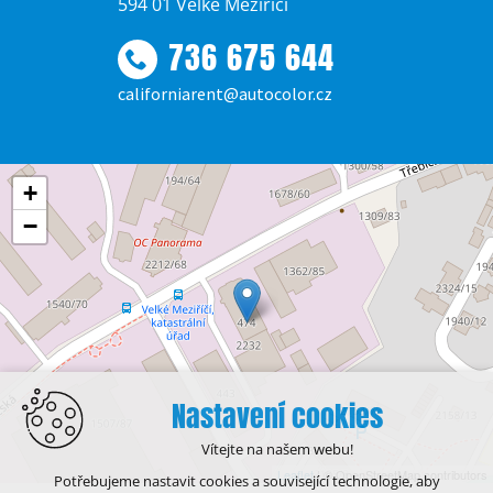
594 01 Velké Meziříčí
736 675 644
californiarent@autocolor.cz
+
−
Nastavení cookies
Vítejte na našem webu!
Leaflet
| © OpenStreetMap contributors
Potřebujeme nastavit cookies a související technologie, aby