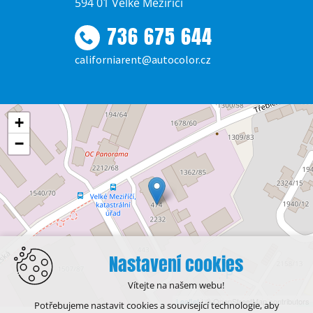
594 01 Velké Meziříčí
736 675 644
californiarent@autocolor.cz
+
−
Nastavení cookies
Vítejte na našem webu!
Leaflet
| © OpenStreetMap contributors
Potřebujeme nastavit cookies a související technologie, aby