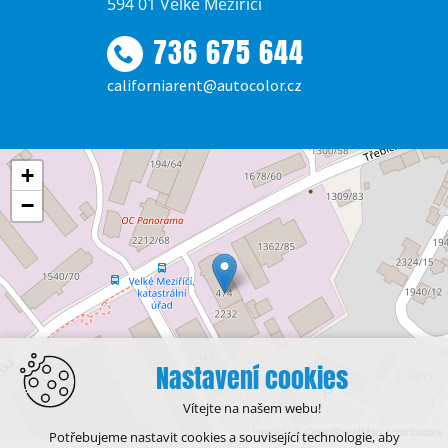
594 01 Velké Meziříčí
736 675 644
californiarent@autocolor.cz
+
−
Nastavení cookies
Vítejte na našem webu!
Leaflet
| © OpenStreetMap contributors
Potřebujeme nastavit cookies a související technologie, aby