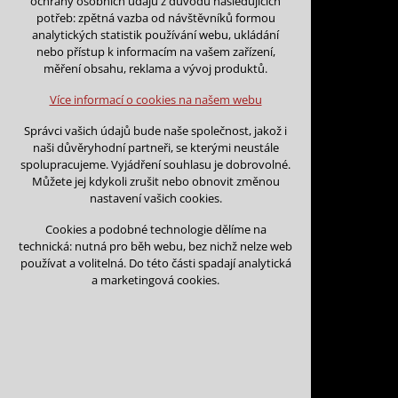
ochrany osobních údajů z důvodu následujících
nutná pro provozování webu
potřeb: zpětná vazba od návštěvníků formou
udržení kontextu stránek (session):
analytických statistik používání webu, ukládání
případná přihlášení, volby jazyka, apod.
nebo přístup k informacím na vašem zařízení,
Zpět na kalendář
měření obsahu, reklama a vývoj produktů.
Volitelná cookies
Na tento den nejsou podány žá
analytická pro anonymizované vyhodnocení
Více informací o cookies na našem webu
návštěvnosti
marketingová cookies (Google)
Na tento den nelze podávat rez
Správci vašich údajů bude naše společnost, jakož i
naši důvěryhodní partneři, se kterými neustále
Více informací o cookies na našem webu
spolupracujeme. Vyjádření souhlasu je dobrovolné.
Můžete jej kdykoli zrušit nebo obnovit změnou
nastavení vašich cookies.
Přijmout všechny cookies
Cookies a podobné technologie dělíme na
technická: nutná pro běh webu, bez nichž nelze web
Odmítnout vše
používat a volitelná. Do této části spadají analytická
Kontakt
a marketingová cookies.
Vojtěch Šoukal
Třebíčská 474
594 01 Velké Meziří