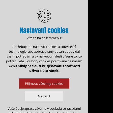
Nastavení cookies
Vítejte na našem webu!
Potřebujeme nastavit cookies a související
technologie, aby zobrazovaný obsah odpovídal
vašim potřebám a vy na webu nalezli přesně to, co
potřebujete. Soubory cookies používané na našem
webu
nikdy neslouží ke zjišťování totožnosti
uživatelů stránek
.
Přijmout všechny cookies
Administrace rezervací
Kalen
Nastavit
Rezervace na: 
Vaše údaje zpracováváme v souladu se zásadami
Technická cookies