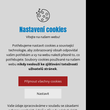
Nastavení cookies
Vítejte na našem webu!
Potřebujeme nastavit cookies a související
technologie, aby zobrazovaný obsah odpovídal
vašim potřebám a vy na webu nalezli přesně to, co
potřebujete. Soubory cookies používané na našem
webu
nikdy neslouží ke zjišťování totožnosti
uživatelů stránek
.
Přijmout všechny cookies
Administrace rezervací
Kalen
Nastavit
Rezervace na: 
Vaše údaje zpracováváme v souladu se zásadami
Technická cookies