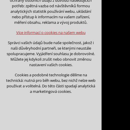
ochrany osobních údajů z důvodu následujících
nutná pro provozování webu
potřeb: zpětná vazba od návštěvníků formou
udržení kontextu stránek (session):
analytických statistik používání webu, ukládání
případná přihlášení, volby jazyka, apod.
nebo přístup k informacím na vašem zařízení,
Zpět na kalendář
měření obsahu, reklama a vývoj produktů.
Volitelná cookies
Na tento den nejsou podány žá
analytická pro anonymizované vyhodnocení
Více informací o cookies na našem webu
návštěvnosti
marketingová cookies (Google)
Na tento den nelze podávat rez
Správci vašich údajů bude naše společnost, jakož i
naši důvěryhodní partneři, se kterými neustále
Více informací o cookies na našem webu
spolupracujeme. Vyjádření souhlasu je dobrovolné.
Můžete jej kdykoli zrušit nebo obnovit změnou
nastavení vašich cookies.
Přijmout všechny cookies
Cookies a podobné technologie dělíme na
technická: nutná pro běh webu, bez nichž nelze web
Odmítnout vše
používat a volitelná. Do této části spadají analytická
Kontakt
a marketingová cookies.
Vojtěch Šoukal
Třebíčská 474
594 01 Velké Meziří