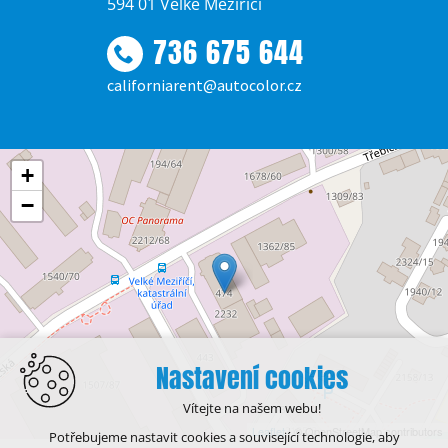
594 01 Velké Meziříčí
736 675 644
californiarent@autocolor.cz
+
−
Nastavení cookies
Vítejte na našem webu!
Leaflet
| © OpenStreetMap contributors
Potřebujeme nastavit cookies a související technologie, aby