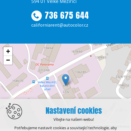
594 01 Velké Meziříčí
736 675 644
californiarent@autocolor.cz
+
−
Nastavení cookies
Vítejte na našem webu!
Leaflet
| © OpenStreetMap contributors
Potřebujeme nastavit cookies a související technologie, aby