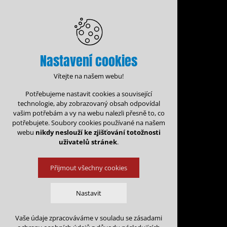
Nastavení cookies
Vítejte na našem webu!
Potřebujeme nastavit cookies a související
technologie, aby zobrazovaný obsah odpovídal
vašim potřebám a vy na webu nalezli přesně to, co
potřebujete. Soubory cookies používané na našem
webu
nikdy neslouží ke zjišťování totožnosti
uživatelů stránek
.
Přijmout všechny cookies
Administrace rezervací
Kalen
Nastavit
Rezervace na: 
Vaše údaje zpracováváme v souladu se zásadami
Technická cookies