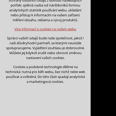
ochrany osobních údajů z důvodu následujících
nutná pro provozování webu
potřeb: zpětná vazba od návštěvníků formou
udržení kontextu stránek (session):
analytických statistik používání webu, ukládání
případná přihlášení, volby jazyka, apod.
nebo přístup k informacím na vašem zařízení,
Zpět na kalendář
měření obsahu, reklama a vývoj produktů.
Volitelná cookies
Na tento den nejsou podány žá
analytická pro anonymizované vyhodnocení
Více informací o cookies na našem webu
návštěvnosti
marketingová cookies (Google)
Na tento den nelze podávat rez
Správci vašich údajů bude naše společnost, jakož i
naši důvěryhodní partneři, se kterými neustále
Více informací o cookies na našem webu
spolupracujeme. Vyjádření souhlasu je dobrovolné.
Můžete jej kdykoli zrušit nebo obnovit změnou
nastavení vašich cookies.
Přijmout všechny cookies
Cookies a podobné technologie dělíme na
technická: nutná pro běh webu, bez nichž nelze web
Odmítnout vše
používat a volitelná. Do této části spadají analytická
Kontakt
a marketingová cookies.
Vojtěch Šoukal
Třebíčská 474
594 01 Velké Meziří