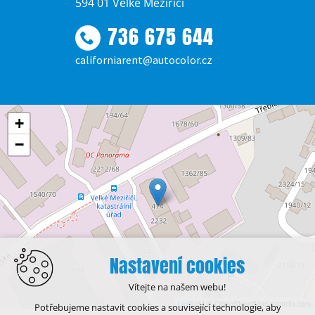
594 01 Velké Meziříčí
736 675 644
californiarent@autocolor.cz
+
−
Nastavení cookies
Vítejte na našem webu!
Leaflet
| © OpenStreetMap contributors
Potřebujeme nastavit cookies a související technologie, aby