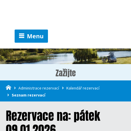
Menu
Zažijte
Administrace rezervací
Kalendář rezervací
Seznam rezervací
Rezervace na: pátek
09.01.2026