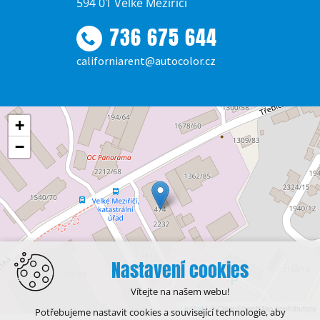
594 01 Velké Meziříčí
736 675 644
californiarent@autocolor.cz
+
−
Nastavení cookies
Vítejte na našem webu!
Leaflet
| © OpenStreetMap contributors
Potřebujeme nastavit cookies a související technologie, aby