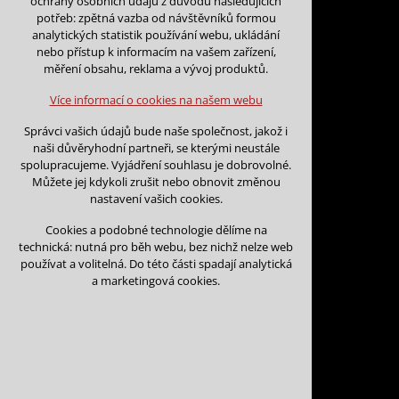
ochrany osobních údajů z důvodu následujících
nutná pro provozování webu
potřeb: zpětná vazba od návštěvníků formou
udržení kontextu stránek (session):
analytických statistik používání webu, ukládání
případná přihlášení, volby jazyka, apod.
nebo přístup k informacím na vašem zařízení,
Zpět na kalendář
měření obsahu, reklama a vývoj produktů.
Volitelná cookies
analytická pro anonymizované vyhodnocení
Více informací o cookies na našem webu
návštěvnosti
Datum začátku:
*
marketingová cookies (Google)
Správci vašich údajů bude naše společnost, jakož i
naši důvěryhodní partneři, se kterými neustále
Více informací o cookies na našem webu
spolupracujeme. Vyjádření souhlasu je dobrovolné.
Můžete jej kdykoli zrušit nebo obnovit změnou
Datum konce:
*
nastavení vašich cookies.
Přijmout všechny cookies
Cookies a podobné technologie dělíme na
technická: nutná pro běh webu, bez nichž nelze web
Odmítnout vše
používat a volitelná. Do této části spadají analytická
Jméno a příjmení:
*
a marketingová cookies.
Název organizace: